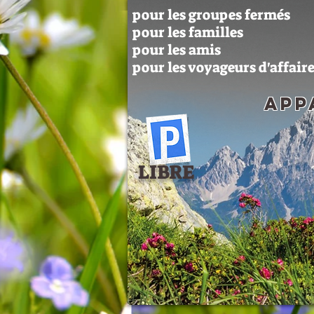
pour les groupes fermés
pour les familles
pour les amis
pour les voyageurs d'affair
app
LIBRE