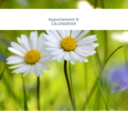
Appartement B
CALENDRIER